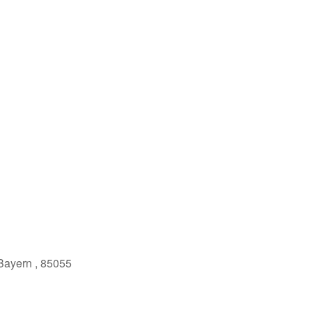
Join Us
Mitglieder
 Bayern , 85055