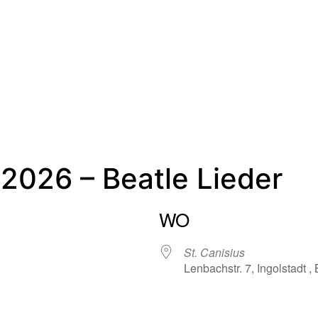
ber Uns
Blog
Galerie
FAQ
Kontakt
 2026 – Beatle Lieder
WO
St. Canisius
Lenbachstr. 7, Ingolstadt ,