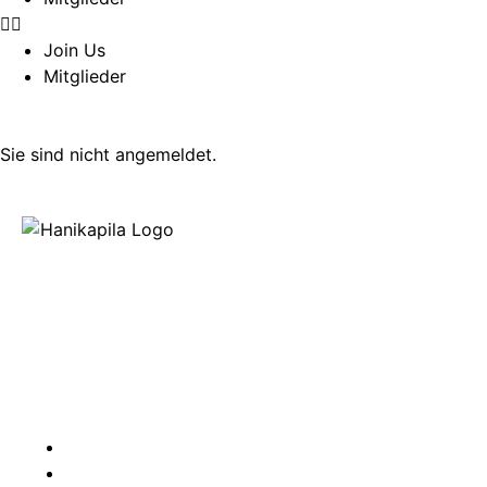
Join Us
Mitglieder
Sie sind nicht angemeldet.
Hanikapila
Der Ukuleletreff in Ingolstadt und Umgebung
© Urheberrecht
Alle Rechte vorbehalten.
FAQ
Kontakt