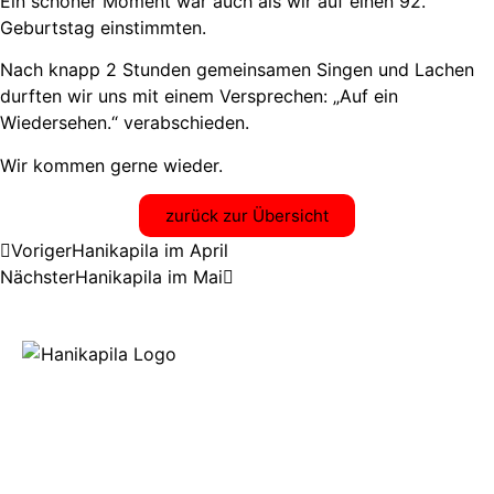
Ein schöner Moment war auch als wir auf einen 92.
Geburtstag einstimmten.
Nach knapp 2 Stunden gemeinsamen Singen und Lachen
durften wir uns mit einem Versprechen: „Auf ein
Wiedersehen.“ verabschieden.
Wir kommen gerne wieder.
zurück zur Übersicht
Voriger
Hanikapila im April
Nächster
Hanikapila im Mai
Hanikapila
Der Ukuleletreff in Ingolstadt und Umgebung
© Urheberrecht